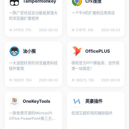
Tampermonkey
Crx搜搜
一款广受欢迎且功能极其强大
一个牛X的扩展和应用商店
的浏览器扩展程序
2179
776
2025-09-03
2181
749
2025-09-03
油小猴
OfficePLUS
一大波超好用的浏览器黑科技
微软官方PPT模板库，创作资
插件集锦
源一站搞定！
1956
794
2025-09-03
1802
706
2025-09-03
OneKeyTools
英豪插件
一款免费开源的Microsoft
低调又超好用的辅助插件
Office PowerPoint第三方插
件