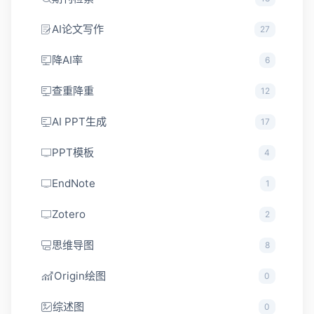
AI论文写作
27
降AI率
6
查重降重
12
AI PPT生成
17
PPT模板
4
EndNote
1
Zotero
2
思维导图
8
Origin绘图
0
综述图
0