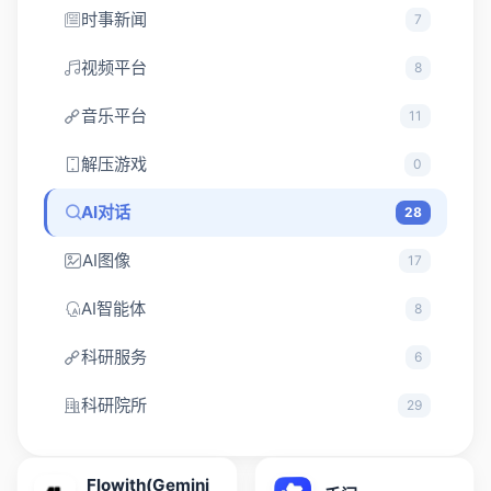
时事新闻
7
视频平台
8
音乐平台
11
解压游戏
0
AI对话
28
AI图像
17
AI智能体
8
科研服务
6
科研院所
29
Flowith(Gemini