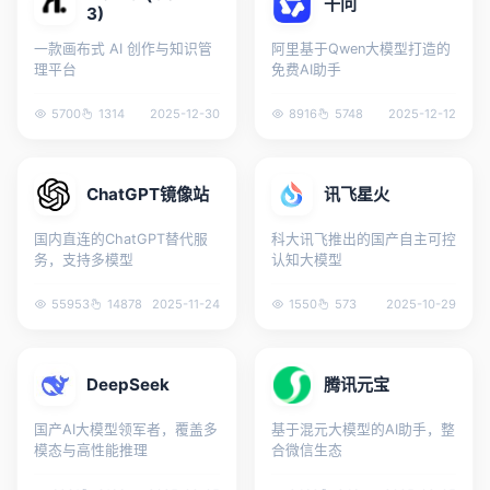
千问
3)
一款画布式 AI 创作与知识管
阿里基于Qwen大模型打造的
理平台
免费AI助手
5700
1314
2025-12-30
8916
5748
2025-12-12
ChatGPT镜像站
讯飞星火
国内直连的ChatGPT替代服
科大讯飞推出的国产自主可控
务，支持多模型
认知大模型
55953
14878
2025-11-24
1550
573
2025-10-29
DeepSeek
腾讯元宝
国产AI大模型领军者，覆盖多
基于混元大模型的AI助手，整
模态与高性能推理
合微信生态