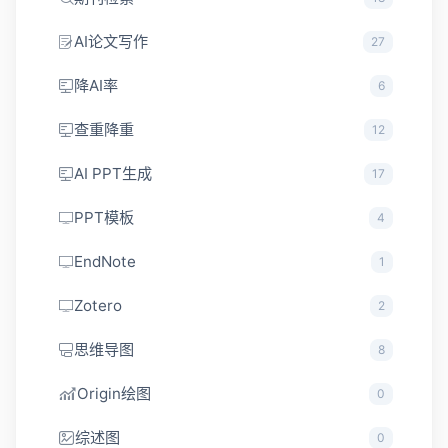
AI论文写作
27
降AI率
6
查重降重
12
AI PPT生成
17
PPT模板
4
EndNote
1
Zotero
2
思维导图
8
Origin绘图
0
综述图
0