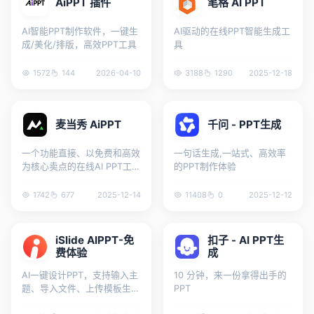
AiPPT 插件
笔格 AI PPT
AI智能PPT制作软件，一键生
AI驱动的在线PPT智能生成工
成/美化/排版，高效PPT工具
具
1572
144
2026-04-10
3188
1290
2025-12-18
麦当秀 AiPPT
千问 - PPT生成
一个功能直接、以免费和高效
一句话生成,一站式、高效率
为核心卖点的在线AI PPT工
的PPT制作体验
具
1742
677
2025-12-14
11408
0
2025-12-12
iSlide AIPPT-免
扣子 - AI PPT生
费体验
成
AI一键设计PPT，支持输入主
10 分钟，来一份拿得出手的
题、导入文件、上传模板生成
PPT
PPT。