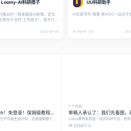
Loomy-AI科研搭子
UU科研助手
飞推出的一款桌面级AI助理，定位
AI文章写作·降重·降AIGC一站式平
正帮你干活的“工作搭子”，而不只是
工具。
4
2026-08-06
869
310
202
7 个月前
Codex安装+DeepSeek、GLM接入+CC Switch！免登录！保姆级教程，一步到位！
审稿人承认了：我们先看图，
Codex 是新一代 AI 编程智能体，不同于传统的代码补全工具，它不仅能生成代码，还能理解整个项目、自动修改与重构、执行任务，并深度参与软件开发的全流程。 本文档从零开始，教大家使用Codex，小白也能学会！ 首先，下载Codex安装包：https://openai.com/zh-Hans-CN/codex/，下载后运行安装包 或者使用最简单的方式，直接在电脑Microsoft Store中，搜索codex，点击获取 安装成功后，打开Codex，打开后是这样的界面，需要我们登录，这一步可以先不管，直接退出。 然后，需要下载CC Switch工具，帮助我们配置Codex 下载地址：https://www.ccswitch.io/zh/ 点击免费下载后，跳转Github，根据电脑系统选择合适的安装包，我这里使用的是Windows便携版，无需安装的版本。 下载解压之后，双击运行cc-switch.exe 打开cc-switch之后，点击上方ChatGPT图标，再点击右侧的加号 在这里，可以选择配置各种大模型了，这里推荐字节跳动旗下的方舟 Agent Plan，最新支持 GLM-5.2 与 Kimi-K2.7，限时 9.9 元起，加量不加价。 添加之后，点击编辑进行配置 需要填入API Key，以及修改API 请求地址，其余设置默认即可。 API购买地址：https://www.volcengine.com/activity/agentplan 点击购买9.9元套餐，购买成功后点击开启使用 将API 请求地址改为：https://ark.cn-beijing.volces.com/api/plan/v3 可选择模式使用的大模型，推荐GLM-5.2 复制API Key填入cc-switch，然后点击保存。 配置成功后，点击启用，这时候会提示你，需要开启路由 开启路由，点击左上方设置按钮，点击路由，勾选这三个选项。 以上，就配置成功了。重启Codex，就能使用Codex了。
2558
0