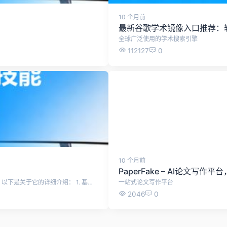
10 个月前
最新谷歌学术镜像入口推荐：轻松访问
全球广泛使用的学术搜索引擎
112127
0
10 个月前
PaperFake – AI论文写
Sci-Hub是一个备受争议但广泛使用的科学论文免费下载平台，以下是关于它的详细介绍： 1. 基本概况与创立背景 - 创建时间与创始人：由Alexandra Elbakyan于2011年创立，旨在打破学术出版商设置的付费壁垒，为全球科研人员提供免费获取论文的途径。 - 核心理念：主张“知识应自由共享”，认为高昂的商业订阅费用阻碍了科学研究的进步。 2. 功能与服务模式 - 自动化下载机制：用户输入论文的题目、DOI号或URL后，系统通过爬虫技术自动抓取并解析文献内容。。 - 资源规模：截至2020年底，已收集超过8500万篇研究论文和书籍，覆盖多学科领域。 3. 法律争议与运营挑战 - 版权纠纷：多次遭到主流出版商（如Elsevier、Wiley等）的法律诉讼。例如，2020年印度德里法院应诉方要求封锁网站；英国也获得针对它的封锁令。这些诉讼指控其大规模侵犯版权。 4. 可用链接 - 本站实时自动检测并更新SCI-Hub的可用网址链接 序号 访问链接 使用状态 1 https://www.sci-hub.se/ 可用 2 https://www.sci-hub.st/ 可用 3 https://www.sci-hub.ru/ 可用 4 https://www.sci-hub.in/ 可用 5 https://www.tesble.com/ 可用
一站式论文写作平台
2046
0