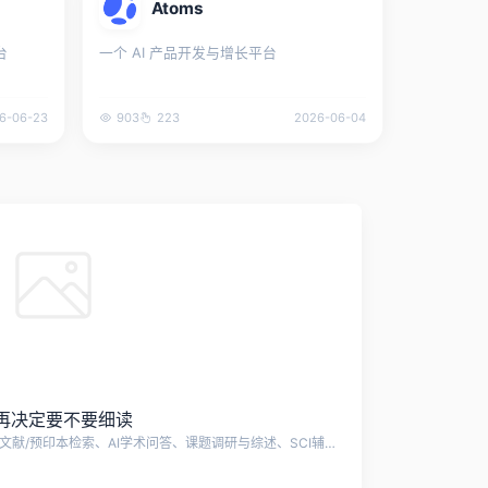
Atoms
台
一个 AI 产品开发与增长平台
6-06-23
903
223
2026-06-04
再决定要不要细读
citexs赛特新思是一站式科研平台，提供文献/预印本检索、AI学术问答、课题调研与综述、SCI辅助写作、AI润色、智能降重&降AIGC、预审稿、审稿人回信、AI研究选题、全球科研基金查询、基金写作助手、AI文献计量学分析、图文检索、资讯解读、SCI期刊查选等技术支持。