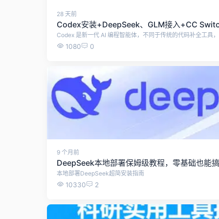
28 天前
1080
0
9 个月前
DeepSeek本地部署保姆级教程，零基础也
本地部署DeepSeek超简安装指南
10330
2