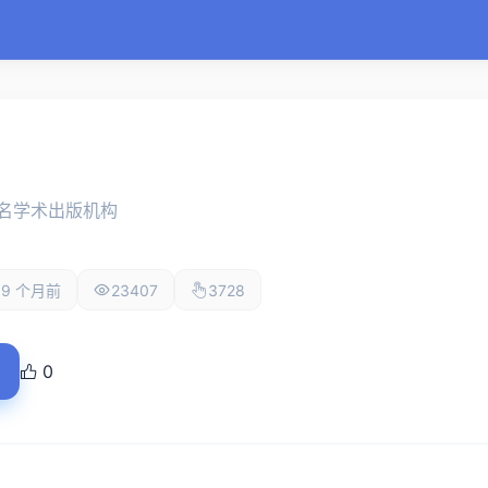
名学术出版机构
9 个月前
23407
3728
0