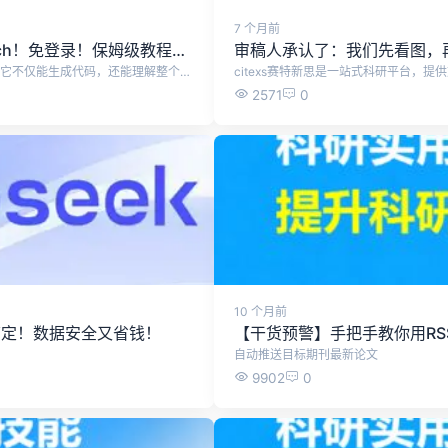
7 个月前
Codex安装+DeepSeek、GLM接入+CC Switch！免登录！保姆级教程，一步到位！
审稿人承认了：我们先看图，
Codex 是新一代 AI 编程智能体，不同于传统的代码补全工具，它不仅能生成代码，还能理解整个项目、自动修改与重构、执行任务，并深度参与软件开发的全流程。 本文档从零开始，教大家使用Codex，小白也能学会！ 首先，下载Codex安装包：https://openai.com/zh-Hans-CN/codex/，下载后运行安装包 或者使用最简单的方式，直接在电脑Microsoft Store中，搜索codex，点击获取 安装成功后，打开Codex，打开后是这样的界面，需要我们登录，这一步可以先不管，直接退出。 然后，需要下载CC Switch工具，帮助我们配置Codex 下载地址：https://www.ccswitch.io/zh/ 点击免费下载后，跳转Github，根据电脑系统选择合适的安装包，我这里使用的是Windows便携版，无需安装的版本。 下载解压之后，双击运行cc-switch.exe 打开cc-switch之后，点击上方ChatGPT图标，再点击右侧的加号 在这里，可以选择配置各种大模型了，这里推荐字节跳动旗下的方舟 Agent Plan，最新支持 GLM-5.2 与 Kimi-K2.7，限时 9.9 元起，加量不加价。 添加之后，点击编辑进行配置 需要填入API Key，以及修改API 请求地址，其余设置默认即可。 API购买地址：https://www.volcengine.com/activity/agentplan 点击购买9.9元套餐，购买成功后点击开启使用 将API 请求地址改为：https://ark.cn-beijing.volces.com/api/plan/v3 可选择模式使用的大模型，推荐GLM-5.2 复制API Key填入cc-switch，然后点击保存。 配置成功后，点击启用，这时候会提示你，需要开启路由 开启路由，点击左上方设置按钮，点击路由，勾选这三个选项。 以上，就配置成功了。重启Codex，就能使用Codex了。
2571
0
10 个月前
能搞定！数据安全又省钱！
【干货预警】手把手教你用RS
自动推送目标期刊最新论文
9902
0