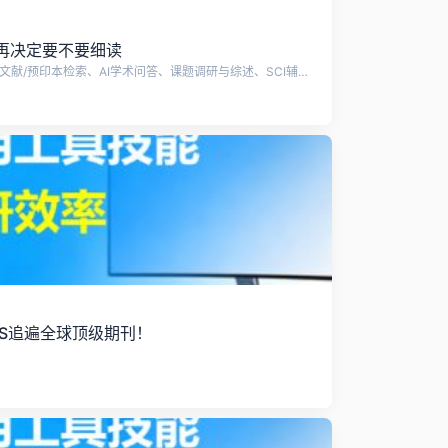
再决定要不要细读
citexs赛特新思是一站式科研平台，提供文献/预印本检索、AI学术问答、课题调研与综述、SCI辅助写作、AI润色、智能降重&降AIGC、预审稿、审稿人回信、AI研究选题、全球科研基金查询、基金写作助手、AI文献计量学分析、图文检索、资讯解读、SCI期刊查选等技术支持。
S追遍全球顶级期刊！