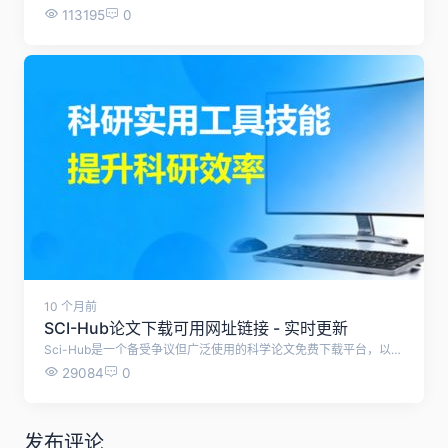
113195
0
10 个月前
SCI-Hub论文下载可用网址链接 - 实时更新
Sci-Hub是一个备受争议但广泛使用的科学论文免费下载平台，以下是关于它的详细介绍： 1. 基本概况与创立背景 - 创建时间与创始人：由Alexandra Elbakyan于2011年创立，旨在打破学术出版商设置的付费壁垒，为全球科研人员提供免费获取论文的途径。 - 核心理念：主张“知识应自由共享”，认为高昂的商业订阅费用阻碍了科学研究的进步。 2. 功能与服务模式 - 自动化下载机制：用户输入论文的题目、DOI号或URL后，系统通过爬虫技术自动抓取并解析文献内容。。 - 资源规模：截至2020年底，已收集超过8500万篇研究论文和书籍，覆盖多学科领域。 3. 法律争议与运营挑战 - 版权纠纷：多次遭到主流出版商（如Elsevier、Wiley等）的法律诉讼。例如，2020年印度德里法院应诉方要求封锁网站；英国也获得针对它的封锁令。这些诉讼指控其大规模侵犯版权。 4. 可用链接 - 本站实时自动检测并更新SCI-Hub的可用网址链接 序号 访问链接 使用状态 1 https://www.sci-hub.se/ 可用 2 https://www.sci-hub.st/ 可用 3 https://www.sci-hub.ru/ 可用 4 https://www.sci-hub.in/ 可用 5 https://www.tesble.com/ 可用
29084
0
发布评论