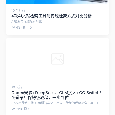
10 个月前
4款AI文献检索工具与传统检索方式对比分析
AI检索与传统检索对比
4348
0
29 天前
Codex安装+DeepSeek、GLM接入+CC Switch！
免登录！保姆级教程，一步到位！
Codex 是新一代 AI 编程智能体，不同于传统的代码补全工具，它不仅能生成代码，还能理解整个项目、自动修改与重构、执行任务，并深度参与软件开发的全流程。 本文档从零开始，教大家使用Codex，小白也能学会！ 首先，下载Codex安装包：https://openai.com/zh-Hans-CN/codex/，下载后运行安装包 或者使用最简单的方式，直接在电脑Microsoft Store中，搜索codex，点击获取 安装成功后，打开Codex，打开后是这样的界面，需要我们登录，这一步可以先不管，直接退出。 然后，需要下载CC Switch工具，帮助我们配置Codex 下载地址：https://www.ccswitch.io/zh/ 点击免费下载后，跳转Github，根据电脑系统选择合适的安装包，我这里使用的是Windows便携版，无需安装的版本。 下载解压之后，双击运行cc-switch.exe 打开cc-switch之后，点击上方ChatGPT图标，再点击右侧的加号 在这里，可以选择配置各种大模型了，这里推荐字节跳动旗下的方舟 Agent Plan，最新支持 GLM-5.2 与 Kimi-K2.7，限时 9.9 元起，加量不加价。 添加之后，点击编辑进行配置 需要填入API Key，以及修改API 请求地址，其余设置默认即可。 API购买地址：https://www.volcengine.com/activity/agentplan 点击购买9.9元套餐，购买成功后点击开启使用 将API 请求地址改为：https://ark.cn-beijing.volces.com/api/plan/v3 可选择模式使用的大模型，推荐GLM-5.2 复制API Key填入cc-switch，然后点击保存。 配置成功后，点击启用，这时候会提示你，需要开启路由 开启路由，点击左上方设置按钮，点击路由，勾选这三个选项。 以上，就配置成功了。重启Codex，就能使用Codex了。
1120
0