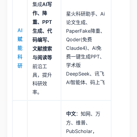
集成
AI写
作、降
星火科研助手、Ai
论文生成、
重、PPT
AI
PaperFake降重、
生成、代
Qoder(免费
赋
码编写、
Claude4)、AI免
能
文献搜索
费一键生成PPT、
科
与阅读等
学术版
研
前沿工
DeepSeek、讯飞
具，提升
AI智能体、码上飞
科研效
率。
：知网、万
中文
方、维普、
PubScholar，