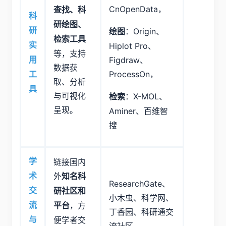
CnOpenData，
查找、科
科
研绘图、
研
：Origin、
绘图
检索工具
实
Hiplot Pro、
等，支持
Figdraw、
用
数据获
ProcessOn，
工
取、分析
具
与可视化
：X-MOL、
检索
呈现。
Aminer、百维智
搜
学
链接国内
外
术
知名科
ResearchGate、
交
研社区和
小木虫、科学网、
，方
流
平台
丁香园、科研通交
便学者交
与