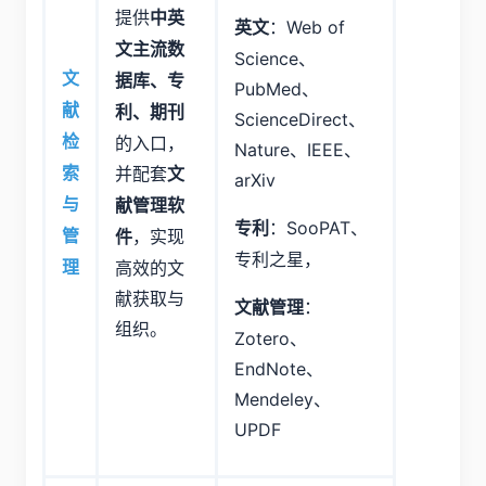
提供
中英
：Web of
英文
文主流数
Science、
文
据库、专
PubMed、
献
利、期刊
ScienceDirect、
检
的入口，
Nature、IEEE、
并配套
索
文
arXiv
与
献管理软
：SooPAT、
专利
，实现
管
件
专利之星，
高效的文
理
献获取与
：
文献管理
组织。
Zotero、
EndNote、
Mendeley、
UPDF