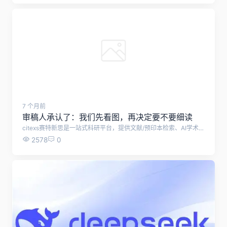
7 个月前
审稿人承认了：我们先看图，再决定要不要细读
citexs赛特新思是一站式科研平台，提供文献/预印本检索、AI学术问答、课题调研与综述、SCI辅助写作、AI润色、智能降重&降AIGC、预审稿、审稿人回信、AI研究选题、全球科研基金查询、基金写作助手、AI文献计量学分析、图文检索、资讯解读、SCI期刊查选等技术支持。
2578
0