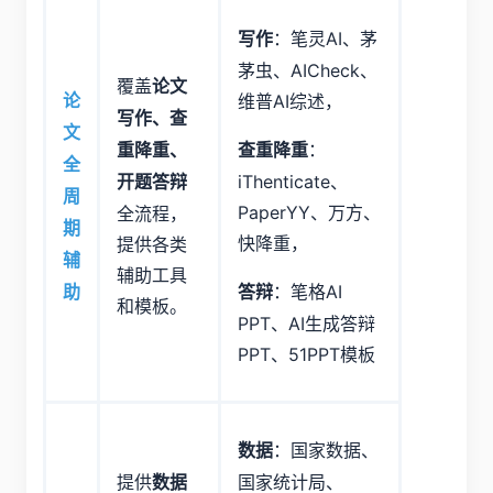
：笔灵AI、茅
写作
茅虫、AICheck、
覆盖
论文
维普AI综述，
论
写作、查
文
：
重降重、
查重降重
全
iThenticate、
开题答辩
周
PaperYY、万方、
全流程，
期
快降重，
提供各类
辅
辅助工具
：笔格AI
助
答辩
和模板。
PPT、AI生成答辩
PPT、51PPT模板
：国家数据、
数据
提供
国家统计局、
数据