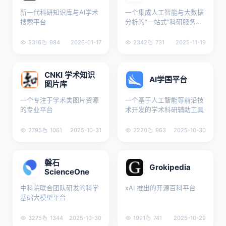
新一代科研知识库与AI学术
一个集成人工智能与大数据
搜索平台
分析的“一站式”科研服务平
台
5316
984
2026-01-17
2342
731
2025-11-19
CNKI 学术知识
AI学国平台
图片库
一个专注于学术类图片资源
一个基于人工智能等前沿技
的专业平台
术开发的学术科研辅助工具
2795
1061
2025-10-31
2220
963
2025-10-30
磐石
Grokipedia
ScienceOne
中科院联合团队研发的科学
xAI 推出的开源百科平台
基础大模型平台
3275
1344
2025-10-30
1991
741
2025-10-29