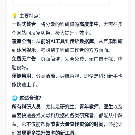
💡 主要特点：
：将分散的科研资源
，无需在多
一站式整合
高度集中
个网站间反复切换，极大提升了效率。
：从
到
，从
覆盖全面
前沿AI工具
传统数据库
严肃科研
到
，考虑到了科研工作者的方方面面。
休闲娱乐
：页面简洁，完全免费，无广告干扰，体
免费无广告
验良好。
：分类清晰，导航直观，即使是科研新手也
便捷易用
能快速上手。
🌐
这适合谁？
，尤其是
以及
所有科研人员
研究生、青年教师、医生
需要快速查找文献和数据的
，都能从中获
各类研究者
益。它不仅能帮你
，还能让
节省大量查找资源的时间
你
。
发现更多提升效率的新工具