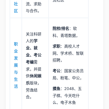
流社区
流、求助
社
与合作。
区
：软
院校/排名
关注科研
科、青塔数据，
人的
学
职
：高校人才
求职
业、就
业
网、学术桥、智联
业、考公
发
招聘，
需
考编
展
求，并提
：国家公务员
考公
与
供
休闲娱
局、粉笔、中公，
生
版块，
乐
活
：2048、五
摸鱼
劳逸结
子棋、今天吃什
合。
么、电子木鱼